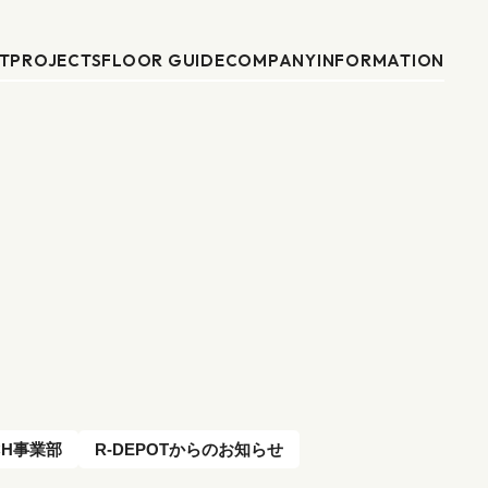
T
PROJECTS
FLOOR GUIDE
COMPANY
INFORMATION
CH事業部
R-DEPOTからのお知らせ