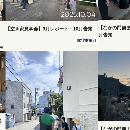
6
2025.10.04
【ながの門前ま
・
【空き家見学会】9月レポート・10月告知
月告知
家守事業部
部
3
9
【ながの門前ま