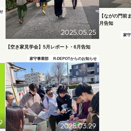
らせ
【ながの門前ま
月告知
2025.05.25
家守
【空き家見学会】5月レポート・6月告知
家守事業部
R-DEPOTからのお知らせ
9
2025.03.29