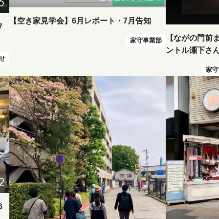
6
【空き家見学会】6月レポート・7月告知
7
【ながの門前
家守事業部
ントル瀬下さ
らせ
家守
2
6