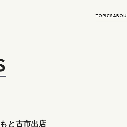
TOPICS
ABOU
S
まつもと古市出店