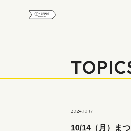
R-DEPOT
TOPIC
2024.10.17
10/14（月）