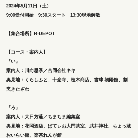
2024年5月11日（土）
9:00受付開始 9:30スタート 13:30現地解散
【集合場所】R-DEPOT
【コース・案内人】
『い』
案内人：川向思季／合同会社キキ
奥見地：くらしふと、十念寺、植木商店、書肆 朝陽館、割
烹きたざわ
『ろ』
案内人：大日方薫／ちまちま編集室
奥見地：花岡酒店、ぱてぃお大門茶室、武井神社、ちょっ蔵
おいらい館、楽茶れんが館