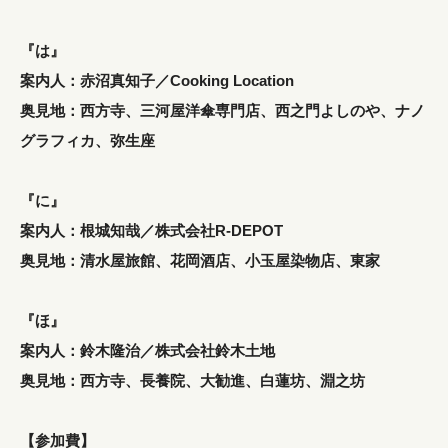
『は』
案内人：赤沼真知子／Cooking Location
奥見地：西方寺、三河屋洋傘専門店、西之門よしのや、ナノ
グラフィカ、弥生座
『に』
案内人：根城知哉／株式会社R-DEPOT
奥見地：清水屋旅館、花岡酒店、小玉屋染物店、東家
『ほ』
案内人：鈴木隆治／株式会社鈴木土地
奥見地：西方寺、長養院、大勧進、白蓮坊、淵之坊
【参加費】