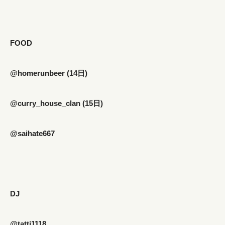
FOOD
@homerunbeer (14日)
@curry_house_clan (15日)
@saihate667
DJ
@tatti1118