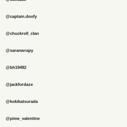
@captain.doofy
@chuckroll_clan
@saranwrapy
@bh19492
@jackfordaze
@kokikatsurada
@pime_valentine