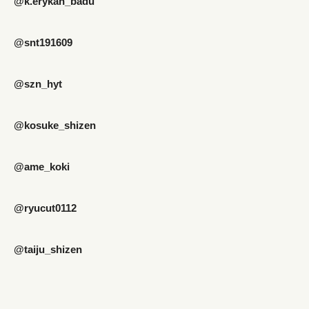
@k.erykah_badu
@snt191609
@szn_hyt
@kosuke_shizen
@ame_koki
@ryucut0112
@taiju_shizen