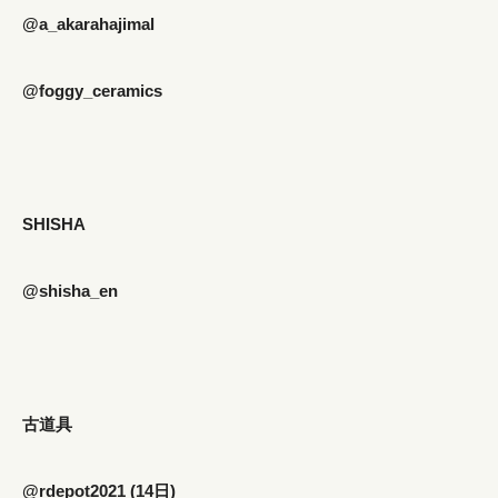
@a_akarahajimal
@foggy_ceramics
SHISHA
@shisha_en
古道具
@rdepot2021 (14日)