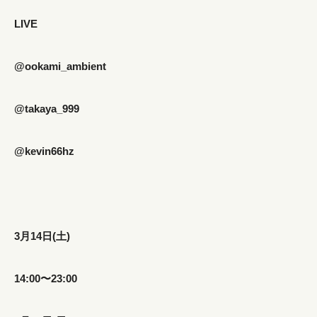
LIVE
@ookami_ambient
@takaya_999
@kevin66hz
3月14日(土)
14:00〜23:00