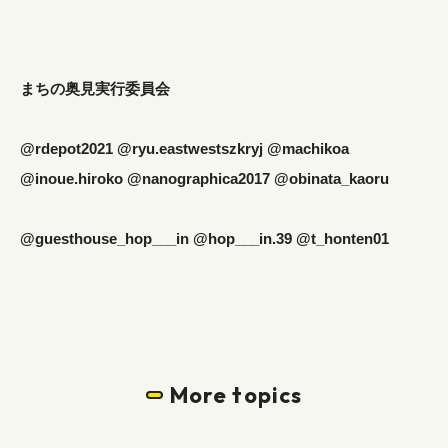
まちの奥見実行委員会
@rdepot2021 @ryu.eastwestszkryj @machikoa
@inoue.hiroko @nanographica2017 @obinata_kaoru
@guesthouse_hop___in @hop___in.39 @t_honten01
More topics